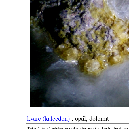
kvarc (kalcedon)
, opál, dolomit
Tejopál és sárgásbarna dolomitcsoport kalcedonba ágyaz