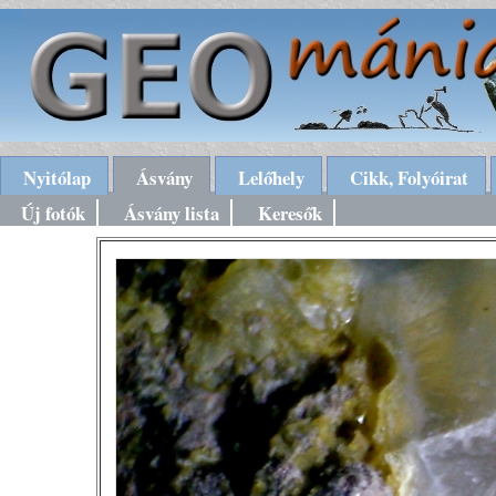
Nyitólap
Ásvány
Lelőhely
Cikk, Folyóirat
Új fotók
Ásvány lista
Keresők