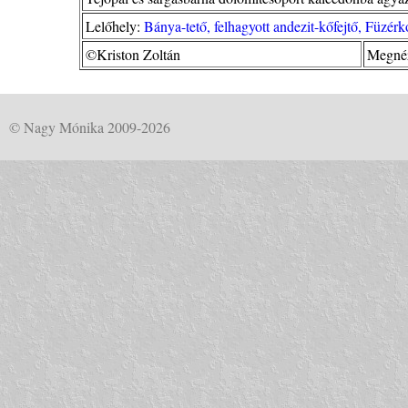
Lelőhely:
Bánya-tető, felhagyott andezit-kőfejtő, Füzé
©Kriston Zoltán
Megnéz
© Nagy Mónika 2009-2026