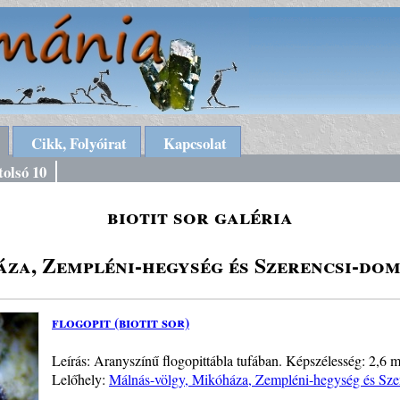
Cikk, Folyóirat
Kapcsolat
tolsó 10
biotit sor galéria
za, Zempléni-hegység és Szerencsi-dom
flogopit (biotit sor)
Leírás: Aranyszínű flogopittábla tufában. Képszélesség: 2,6 m
Lelőhely:
Málnás-völgy, Mikóháza, Zempléni-hegység és Sze