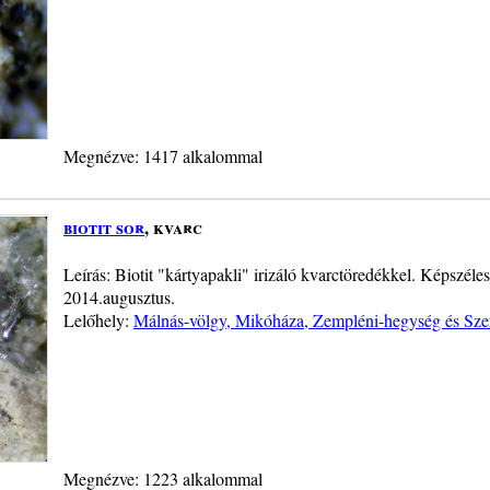
Megnézve: 1417 alkalommal
biotit sor
, kvarc
Leírás: Biotit "kártyapakli" irizáló kvarctöredékkel. Képszéles
2014.augusztus.
Lelőhely:
Málnás-völgy, Mikóháza, Zempléni-hegység és Sze
Megnézve: 1223 alkalommal