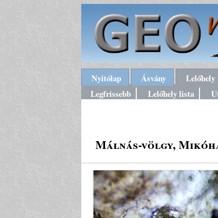
Nyitólap
Ásvány
Lelőhely
Legfrissebb
Lelőhely lista
U
Málnás-völgy, Mikóhá