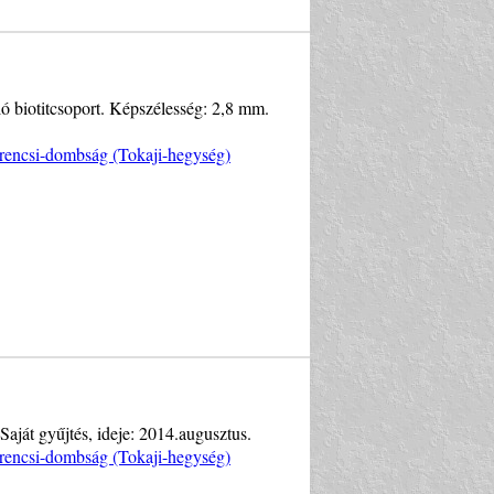
ló biotitcsoport. Képszélesség: 2,8 mm.
rencsi-dombság (Tokaji-hegység)
Saját gyűjtés, ideje: 2014.augusztus.
rencsi-dombság (Tokaji-hegység)