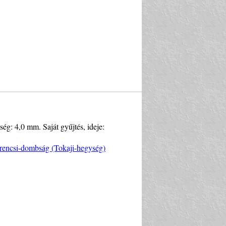
ség: 4,0 mm. Saját gyűjtés, ideje:
rencsi-dombság (Tokaji-hegység)