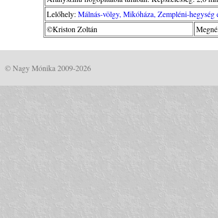
Lelőhely:
Málnás-völgy, Mikóháza, Zempléni-hegység 
©Kriston Zoltán
Megnéz
© Nagy Mónika 2009-2026