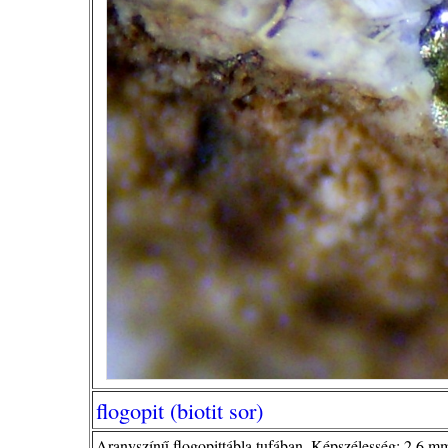
flogopit (biotit sor)
Aranyszínű flogopittábla tufában. Képszélesség: 2,6 mm.