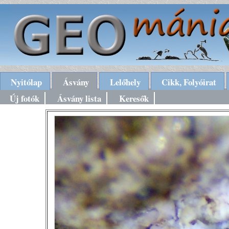
Nyitólap
Ásvány
Lelőhely
Cikk, Folyóirat
Új fotók
Ásvány lista
Keresők