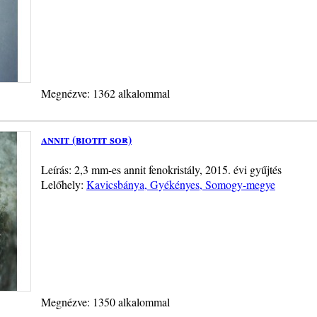
Megnézve: 1362 alkalommal
annit (biotit sor)
Leírás: 2,3 mm-es annit fenokristály, 2015. évi gyűjtés
Lelőhely:
Kavicsbánya, Gyékényes, Somogy-megye
Megnézve: 1350 alkalommal