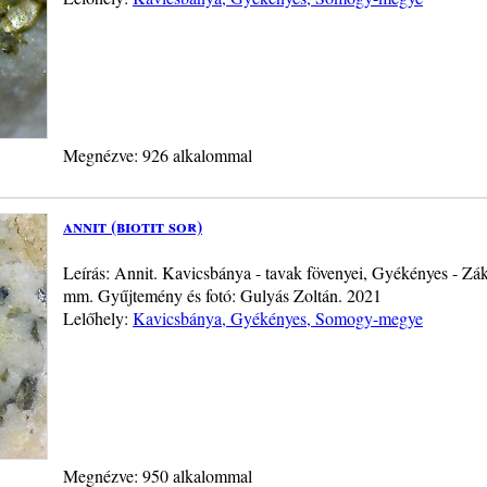
Megnézve: 926 alkalommal
annit (biotit sor)
Leírás: Annit. Kavicsbánya - tavak fövenyei, Gyékényes - Z
mm. Gyűjtemény és fotó: Gulyás Zoltán. 2021
Lelőhely:
Kavicsbánya, Gyékényes, Somogy-megye
Megnézve: 950 alkalommal