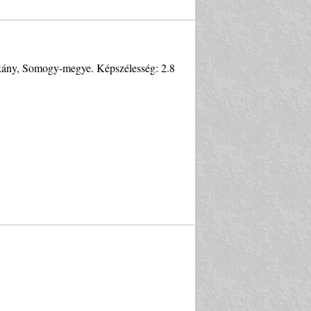
ákány, Somogy-megye. Képszélesség: 2.8