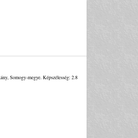
ákány, Somogy-megye. Képszélesség: 2.8