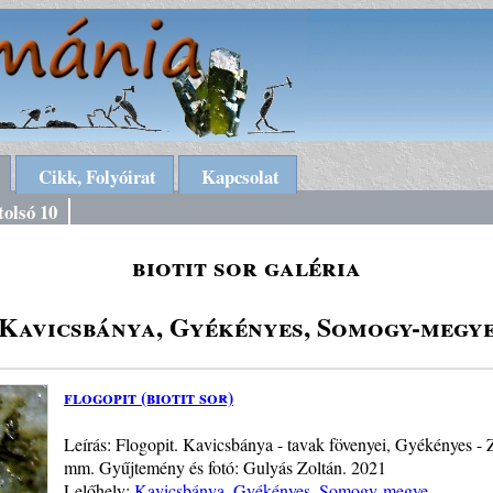
Cikk, Folyóirat
Kapcsolat
tolsó 10
biotit sor galéria
Kavicsbánya, Gyékényes, Somogy-megy
flogopit (biotit sor)
Leírás: Flogopit. Kavicsbánya - tavak fövenyei, Gyékényes 
mm. Gyűjtemény és fotó: Gulyás Zoltán. 2021
Lelőhely:
Kavicsbánya, Gyékényes, Somogy-megye