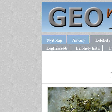
Nyitólap
Ásvány
Lelőhely
Legfrissebb
Lelőhely lista
U