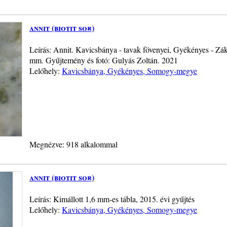
annit (biotit sor)
Leírás: Annit. Kavicsbánya - tavak fövenyei, Gyékényes - Z
mm. Gyűjtemény és fotó: Gulyás Zoltán. 2021
Lelőhely:
Kavicsbánya, Gyékényes, Somogy-megye
Megnézve: 918 alkalommal
annit (biotit sor)
Leírás: Kimállott 1,6 mm-es tábla, 2015. évi gyűjtés
Lelőhely:
Kavicsbánya, Gyékényes, Somogy-megye