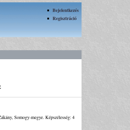
Bejelentkezés
Regisztráció
e
- Zákány, Somogy-megye. Képszélesség: 4