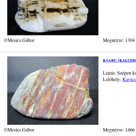
©Mesics Gábor
Megnézve: 1304
kvarc (kalced
Leírás: Szépen k
Lelőhely:
Kavics
©Mesics Gábor
Megnézve: 1466