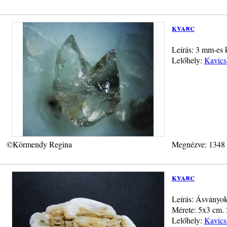
kvarc
Leírás: 3 mm-es 
Lelőhely:
Kavics
©Körmendy Regina
Megnézve: 1348
kvarc
Leírás: Ásványok
Mérete: 5x3 cm. 
Lelőhely:
Kavics