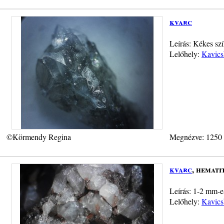
kvarc
Leírás: Kékes sz
Lelőhely:
Kavics
©Körmendy Regina
Megnézve: 1250
kvarc
, hemati
Leírás: 1-2 mm-e
Lelőhely:
Kavics