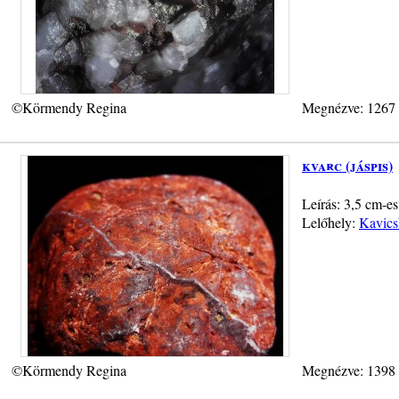
©Körmendy Regina
Megnézve: 1267
kvarc (jáspis)
Leírás: 3,5 cm-es
Lelőhely:
Kavics
©Körmendy Regina
Megnézve: 1398