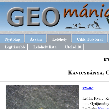
Nyitólap
Ásvány
Lelőhely
Cikk, Folyóirat
Legfrissebb
Lelőhely lista
Utolsó 10
k
Kavicsbánya, 
kvarc
Leírás: Kvarc. K
mm. Gyűjtemény 
Lelőhely:
Kavics