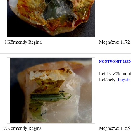
©Körmendy Regina
Megnézve: 1172
nontronit (sz
Leírás: Zöld nont
Lelőhely:
Ingvár
©Körmendy Regina
Megnézve: 1155