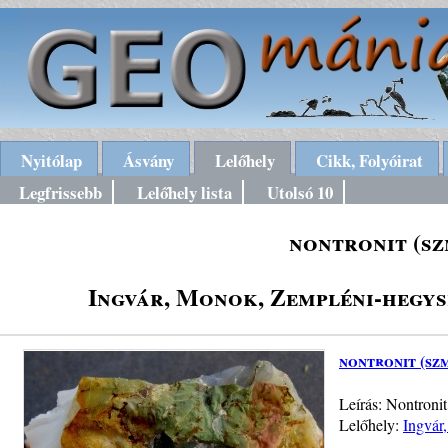
Nyitólap
Ásvány
Lelőhely
Cikk, Folyóirat
Legfrissebb
Lelőhely lista
Utolsó 10
nontronit (sz
Ingvár, Monok, Zempléni-hegys
nontronit (sz
Leírás: Nontronit
Lelőhely:
Ingvár