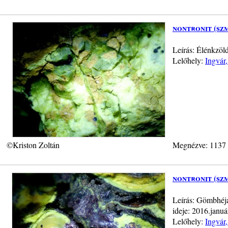
nontronit (sz
Leírás: Élénkzöld
Lelőhely:
Ingvár
©Kriston Zoltán
Megnézve: 1137
nontronit (sz
Leírás: Gömbhéja
ideje: 2016.januá
Lelőhely:
Ingvár