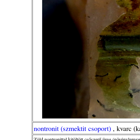
nontronit (szmektit csoport)
, kvarc (k
Zöld nontronittal kitöltött csőszerű üreg (növényleny