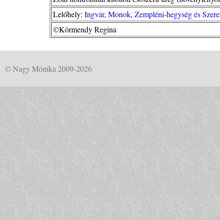
Lelőhely:
Ingvár, Monok, Zempléni-hegység és Szere
©Körmendy Regina
© Nagy Mónika 2009-2026