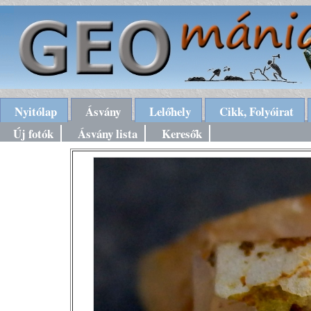
Nyitólap
Ásvány
Lelőhely
Cikk, Folyóirat
Új fotók
Ásvány lista
Keresők