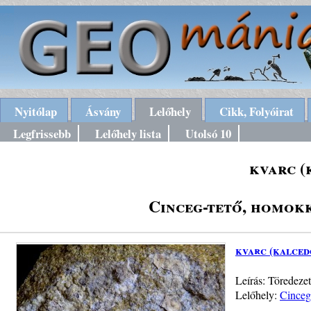
Nyitólap
Ásvány
Lelőhely
Cikk, Folyóirat
Legfrissebb
Lelőhely lista
Utolsó 10
kvarc (
Cinceg-tető, homokk
kvarc (kalced
Leírás: Töredeze
Lelőhely:
Cinceg-