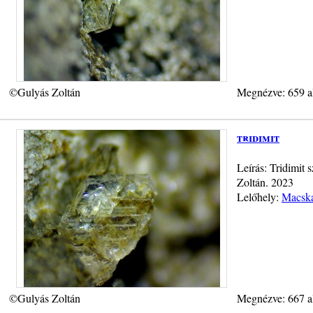
©Gulyás Zoltán
Megnézve: 659 a
tridimit
Leírás: Tridimit
Zoltán. 2023
Lelőhely:
Macska
©Gulyás Zoltán
Megnézve: 667 a