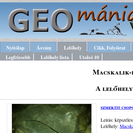
Nyitólap
Ásvány
Lelőhely
Cikk, Folyóirat
Legfrissebb
Lelőhely lista
Utolsó 10
Macskalik-
A lelőhely
szmektit csop
Leírás: képszéle
Lelőhely:
Macska