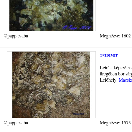
©papp csaba
Megnézve: 1602
tridimit
Leírás: képszéle
üregében bor sárg
Lelőhely:
Macska
©papp csaba
Megnézve: 1575