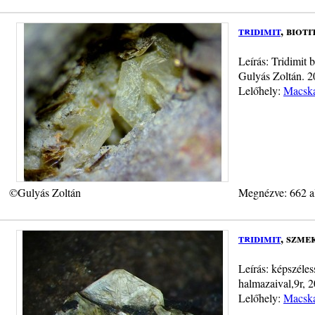
tridimit
, bioti
Leírás: Tridimit 
Gulyás Zoltán. 
Lelőhely:
Macska
©Gulyás Zoltán
Megnézve: 662 a
tridimit
, szme
Leírás: képszéles
halmazaival,9r, 
Lelőhely:
Macska