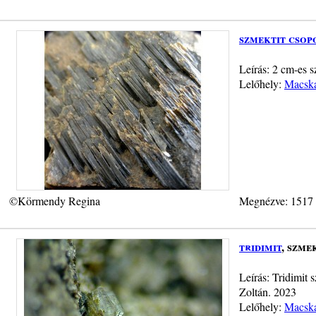
szmektit csop
Leírás: 2 cm-es s
Lelőhely:
Macska
©Körmendy Regina
Megnézve: 1517
tridimit
, szme
Leírás: Tridimit
Zoltán. 2023
Lelőhely:
Macska