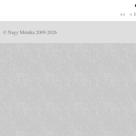
<<
<
1
© Nagy Mónika 2009-2026