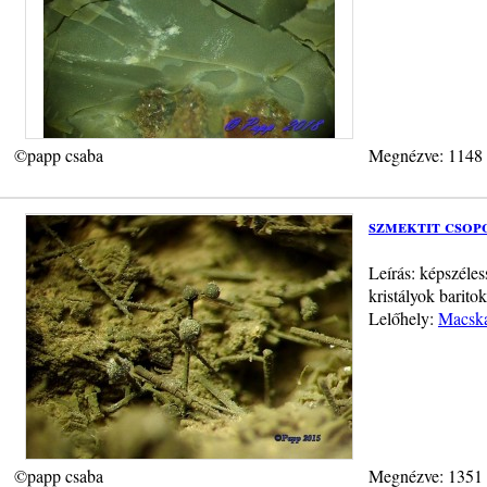
©papp csaba
Megnézve: 1148
szmektit csop
Leírás: képszéle
kristályok barito
Lelőhely:
Macska
©papp csaba
Megnézve: 1351