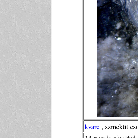
kvarc
, szmektit cs
2-3 mm-es kvarckristályok 