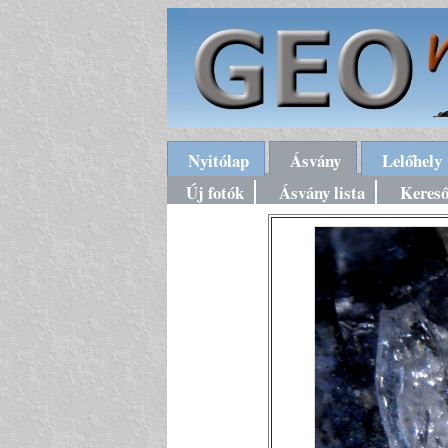
Nyitólap
Ásvány
Lelőhely
Új fotók
Ásvány lista
Keres