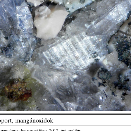
oport, mangánoxidok
mangánoxidos szmektiten, 2012. évi gyűjtés