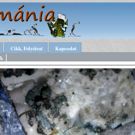
Cikk, Folyóirat
Kapcsolat
ők