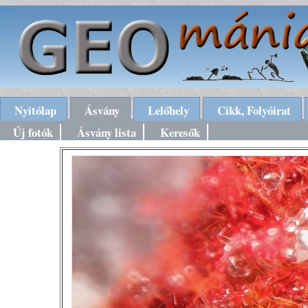
Nyitólap
Ásvány
Lelőhely
Cikk, Folyóirat
Új fotók
Ásvány lista
Keresők