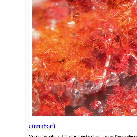
cinnabarit
Vörös cinnabarit kvarcos-markazitos alapon.Képszéles