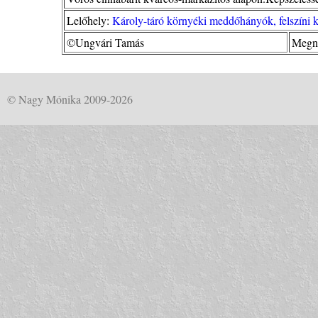
Lelőhely:
Károly-táró környéki meddőhányók, felszíni 
©Ungvári Tamás
Megné
© Nagy Mónika 2009-2026