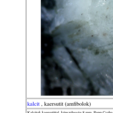
kalcit
, kaersutit (amfibolok)
Kalcitok kaersutittal, képszélesség 8 mm, Papp Csaba