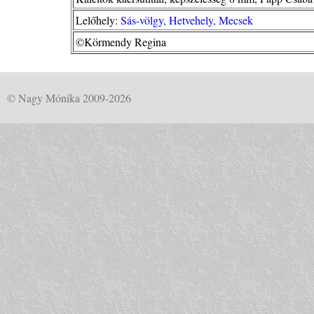
Lelőhely:
Sás-völgy, Hetvehely, Mecsek
©Körmendy Regina
© Nagy Mónika 2009-2026