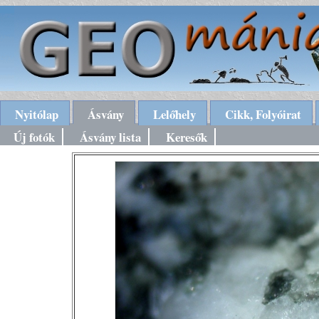
Nyitólap
Ásvány
Lelőhely
Cikk, Folyóirat
Új fotók
Ásvány lista
Keresők