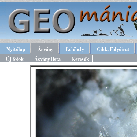
Nyitólap
Ásvány
Lelőhely
Cikk, Folyóirat
Új fotók
Ásvány lista
Keresők