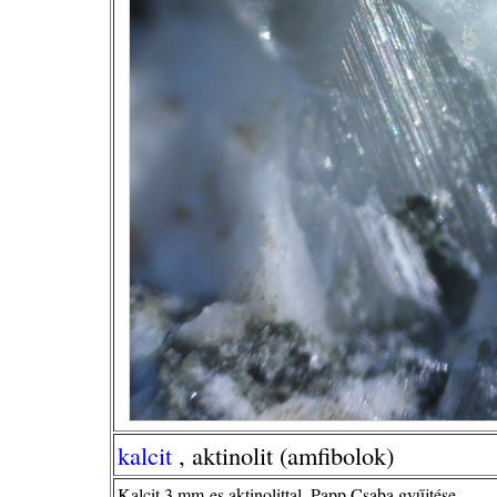
kalcit
, aktinolit (amfibolok)
Kalcit 3 mm-es aktinolittal, Papp Csaba gyűjtése