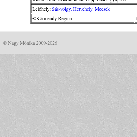
Lelőhely:
Sás-völgy, Hetvehely, Mecsek
©Körmendy Regina
© Nagy Mónika 2009-2026