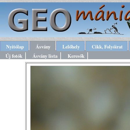
Nyitólap
Ásvány
Lelőhely
Cikk, Folyóirat
Új fotók
Ásvány lista
Keresők