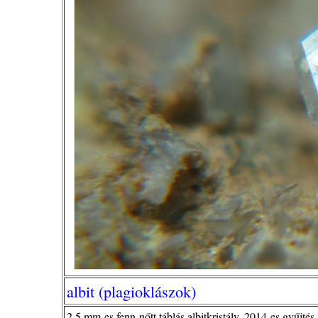
albit (plagioklászok)
2,5 mm-es fenn-nőtt táblás albitkristály. 2014-es gyűjtés.