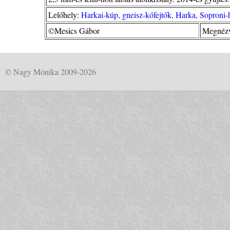
Lelőhely:
Harkai-kúp, gneisz-kőfejtők, Harka, Soproni
©Mesics Gábor
Megnézv
© Nagy Mónika 2009-2026