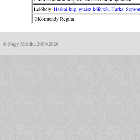
Lelőhely:
Harkai-kúp, gneisz-kőfejtők, Harka, Sopro
©Körmendy Regina
© Nagy Mónika 2009-2026