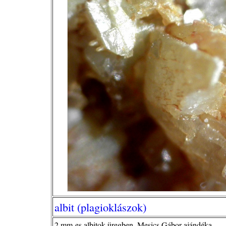
albit (plagioklászok)
2 mm-es albitok üregben, Mesics Gábor ajándéka