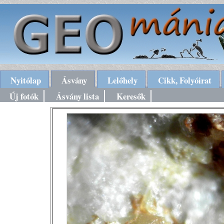
Nyitólap
Ásvány
Lelőhely
Cikk, Folyóirat
Új fotók
Ásvány lista
Keresők