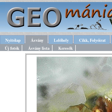
Nyitólap
Ásvány
Lelőhely
Cikk, Folyóirat
Új fotók
Ásvány lista
Keresők