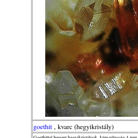
goethit
, kvarc (hegyikristály)
Goethittel bevont hegyikristályok, képszélesség 4 mm