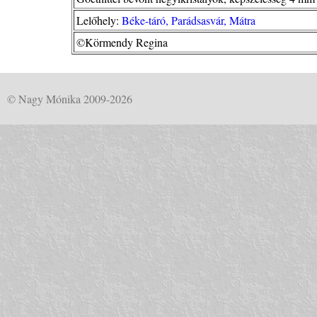
Lelőhely:
Béke-táró, Parádsasvár, Mátra
©Körmendy Regina
© Nagy Mónika 2009-2026