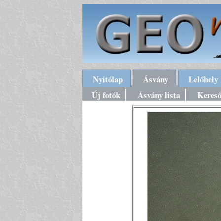
Nyitólap
Ásvány
Lelőhely
Új fotók
Ásvány lista
Keres