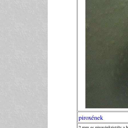
piroxének
2 mm-es piroxénkristály a 