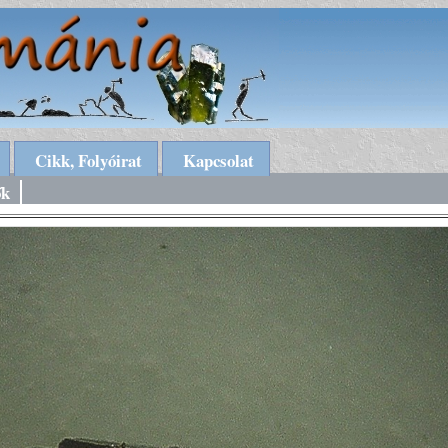
Cikk, Folyóirat
Kapcsolat
ők