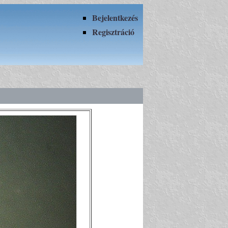
Bejelentkezés
Regisztráció