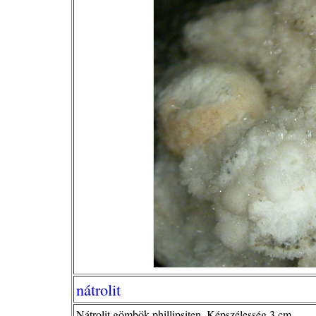
nátrolit
Nátrolit gömbök phillipsiten. Képszélesség 3 cm.