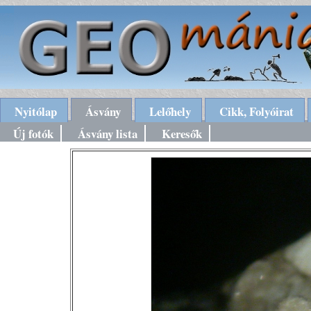
Nyitólap
Ásvány
Lelőhely
Cikk, Folyóirat
Új fotók
Ásvány lista
Keresők