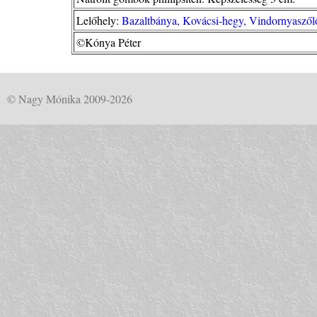
Lelőhely:
Bazaltbánya, Kovácsi-hegy, Vindornyaszőlő
©Kónya Péter
© Nagy Mónika 2009-2026