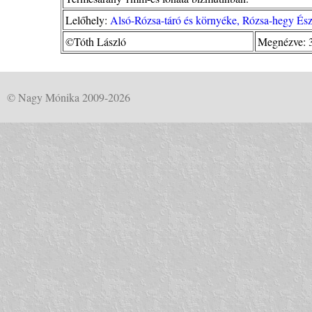
Lelőhely:
Alsó-Rózsa-táró és környéke, Rózsa-hegy És
©Tóth László
Megnézve: 
© Nagy Mónika 2009-2026