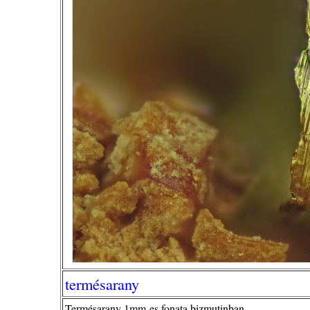
termésarany
Termésarany 1mm-es fonata bizmutinban.