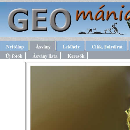
Nyitólap
Ásvány
Lelőhely
Cikk, Folyóirat
Új fotók
Ásvány lista
Keresők