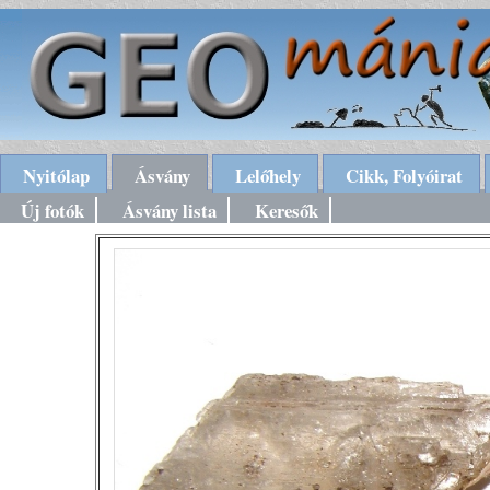
Nyitólap
Ásvány
Lelőhely
Cikk, Folyóirat
Új fotók
Ásvány lista
Keresők