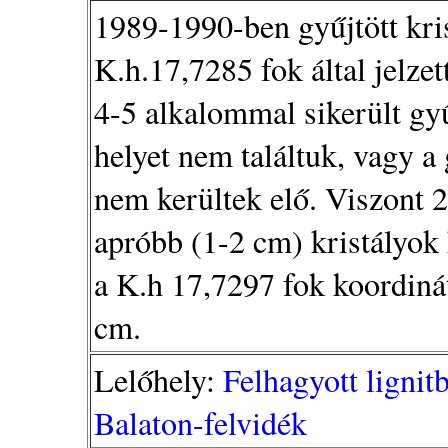
1989-1990-ben gyűjtött kri
K.h.17,7285 fok által jelze
4-5 alkalommal sikerült gy
helyet nem találtuk, vagy a 
nem kerültek elő. Viszont 2
apróbb (1-2 cm) kristályok 
a K.h 17,7297 fok koordinát
cm.
Lelőhely:
Felhagyott lignit
Balaton-felvidék