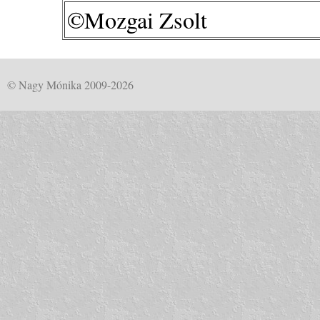
©Mozgai Zsolt
© Nagy Mónika 2009-2026