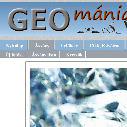
Nyitólap
Ásvány
Lelőhely
Cikk, Folyóirat
Új fotók
Ásvány lista
Keresők