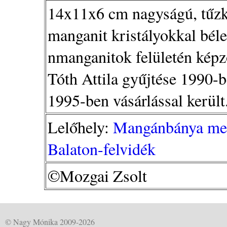
14x11x6 cm nagyságú, tűz
manganit kristályokkal béle
nmanganitok felületén képz
Tóth Attila gyűjtése 1990
1995-ben vásárlással került
Lelőhely:
Mangánbánya med
Balaton-felvidék
©Mozgai Zsolt
© Nagy Mónika 2009-2026