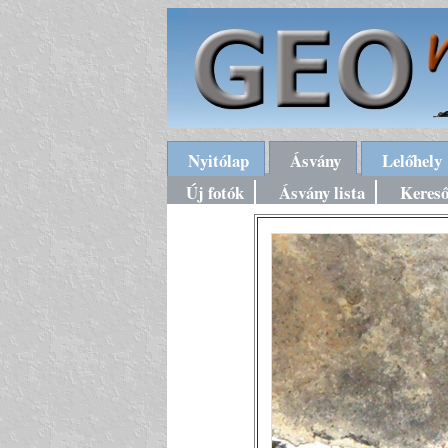
Nyitólap
Ásvány
Lelőhely
Új fotók
Ásvány lista
Keres