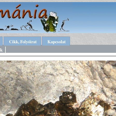
Cikk, Folyóirat
Kapcsolat
ők