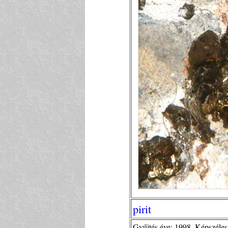
pirit
Gyűjtés éve: 1998. Képszéle