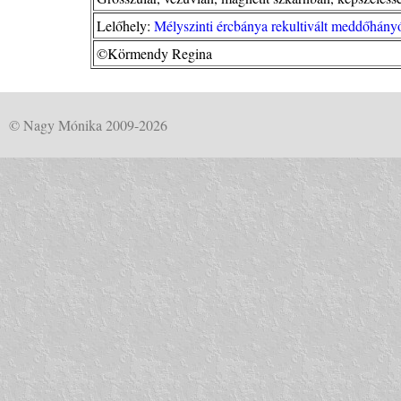
Lelőhely:
Mélyszinti ércbánya rekultivált meddőhány
©Körmendy Regina
© Nagy Mónika 2009-2026