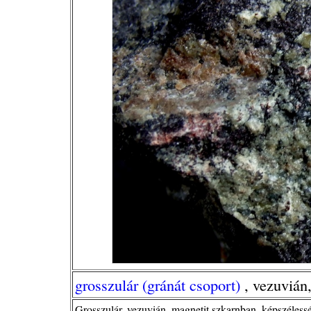
grosszulár (gránát csoport)
, vezuvián
Grosszulár, vezuvián, magnetit szkarnban, képszéless