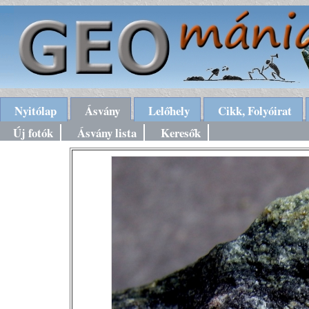
Nyitólap
Ásvány
Lelőhely
Cikk, Folyóirat
Új fotók
Ásvány lista
Keresők