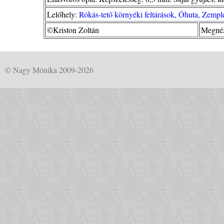
Lelőhely:
Rókás-tető környéki feltárások, Óhuta, Zemp
©Kriston Zoltán
Megnéz
© Nagy Mónika 2009-2026