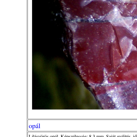
opál
Lilásvörös opál. Képszélesség: 8,3 mm. Saját gyűjtés, ide