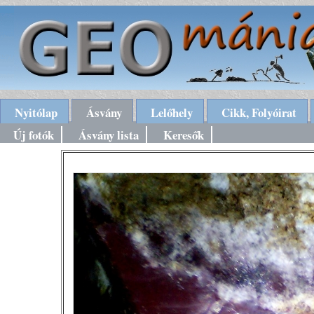
Nyitólap
Ásvány
Lelőhely
Cikk, Folyóirat
Új fotók
Ásvány lista
Keresők