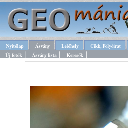
Nyitólap
Ásvány
Lelőhely
Cikk, Folyóirat
Új fotók
Ásvány lista
Keresők