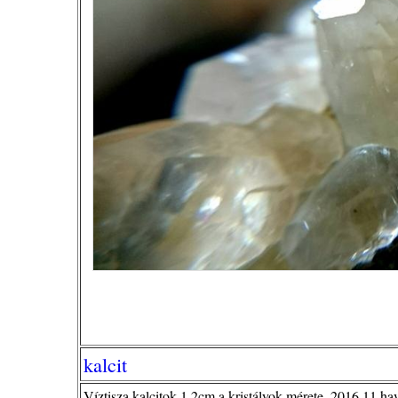
kalcit
Víztisza kalcitok 1,2cm a kristályok mérete. 2016.11.hav