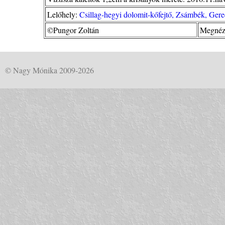
Lelőhely:
Csillag-hegyi dolomit-kőfejtő, Zsámbék, Gere
©Pungor Zoltán
Megnéz
© Nagy Mónika 2009-2026