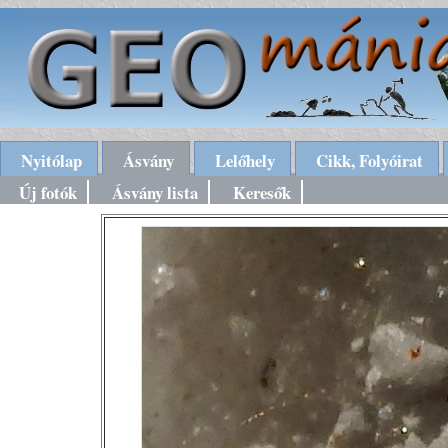
Nyitólap
Ásvány
Lelőhely
Cikk, Folyóirat
Új fotók
Ásvány lista
Keresők