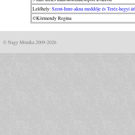
Lelőhely:
Szent-Imre-akna meddője és Teréz-hegyi ár
©Körmendy Regina
© Nagy Mónika 2009-2026