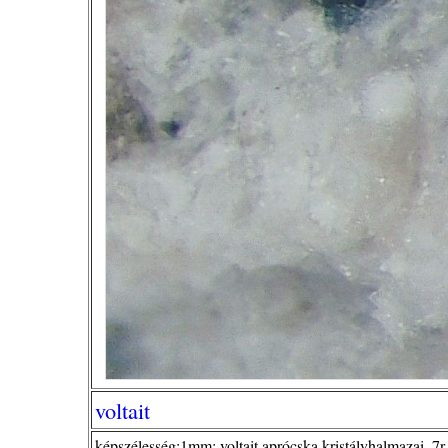
voltait
képszélesség:1mm; voltait aprócska kristályhalmazai ,7r