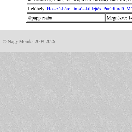
Lelőhely:
Hosszú-bérc, timsós-külfejtés, Parádfürdő, Má
©papp csaba
Megnézve: 1
© Nagy Mónika 2009-2026