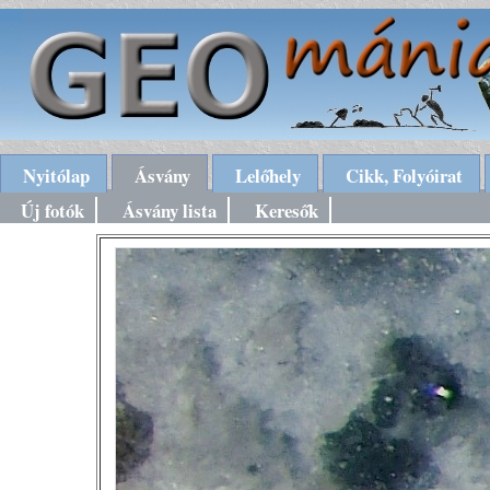
Nyitólap
Ásvány
Lelőhely
Cikk, Folyóirat
Új fotók
Ásvány lista
Keresők