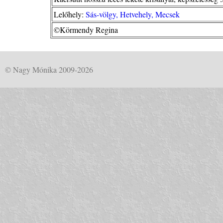
Lelőhely:
Sás-völgy, Hetvehely, Mecsek
©Körmendy Regina
© Nagy Mónika 2009-2026