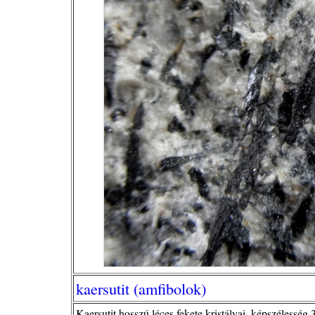
kaersutit (amfibolok)
Kaersutit hosszú léces fekete kristályai, képszélesség