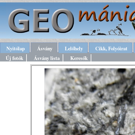
Nyitólap
Ásvány
Lelőhely
Cikk, Folyóirat
Új fotók
Ásvány lista
Keresők