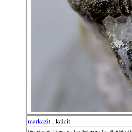
markazit
, kalcit
képszélesség:15mm; markazithalmazok kalcitkristályo