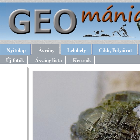
Nyitólap
Ásvány
Lelőhely
Cikk, Folyóirat
Új fotók
Ásvány lista
Keresők