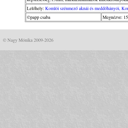
Lelőhely:
Komlói szénmező aknái és meddőhányói, Ko
©papp csaba
Megnézve: 15
© Nagy Mónika 2009-2026