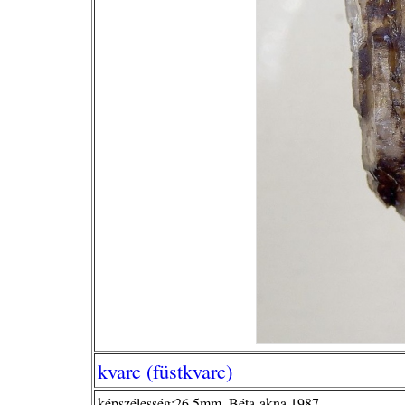
kvarc (füstkvarc)
képszélesség:26,5mm, Béta-akna 1987