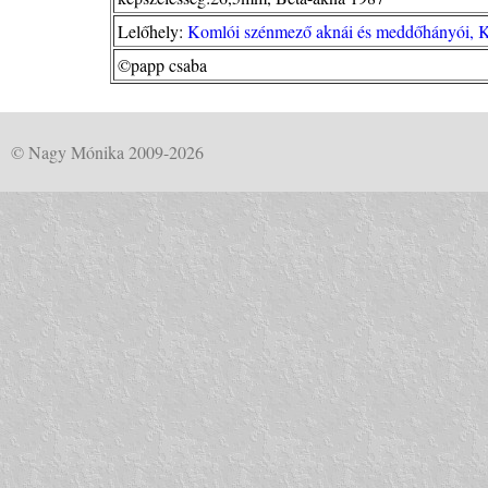
Lelőhely:
Komlói szénmező aknái és meddőhányói, 
©papp csaba
© Nagy Mónika 2009-2026