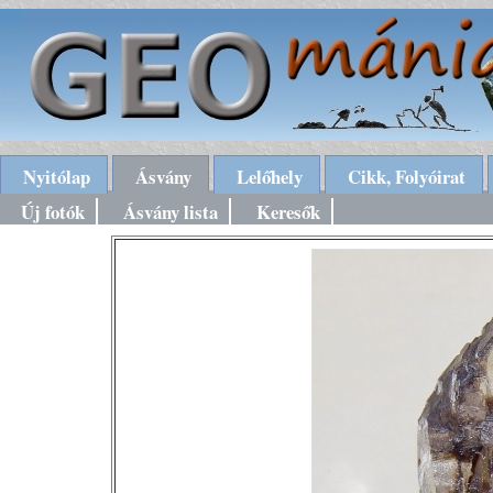
Nyitólap
Ásvány
Lelőhely
Cikk, Folyóirat
Új fotók
Ásvány lista
Keresők