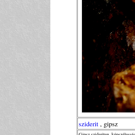
sziderit
, gipsz
Gipsz szideriten, képszéless