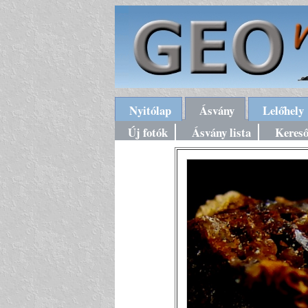
Nyitólap
Ásvány
Lelőhely
Új fotók
Ásvány lista
Keres