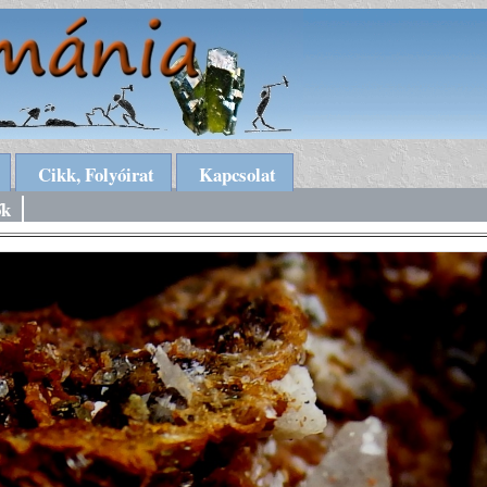
Cikk, Folyóirat
Kapcsolat
ők