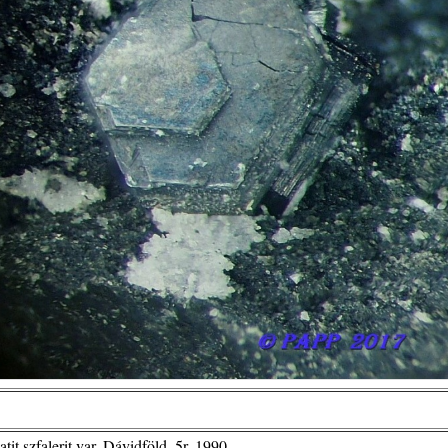
t szfalerit var. Dávidföld ,5r, 1990