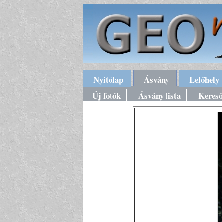
Nyitólap
Ásvány
Lelőhely
Új fotók
Ásvány lista
Keres