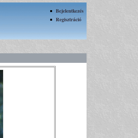
Bejelentkezés
Regisztráció