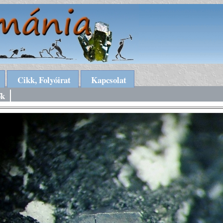
Cikk, Folyóirat
Kapcsolat
ők