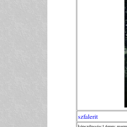
szfalerit
képszélesség:1,6mm; marmati