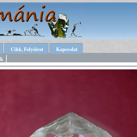
Cikk, Folyóirat
Kapcsolat
ők