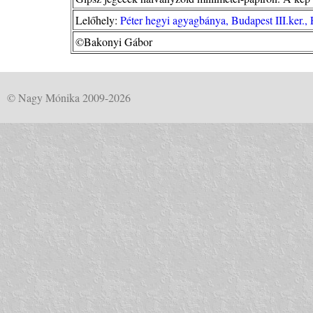
Lelőhely:
Péter hegyi agyagbánya, Budapest III.ker., 
©Bakonyi Gábor
© Nagy Mónika 2009-2026