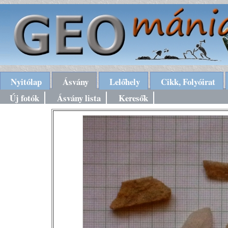
Nyitólap
Ásvány
Lelőhely
Cikk, Folyóirat
Új fotók
Ásvány lista
Keresők