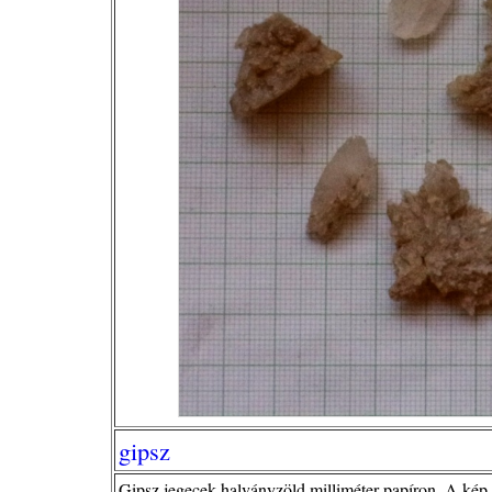
gipsz
Gipsz jegecek halványzöld milliméter-papíron. A kép s