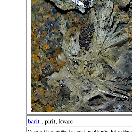
barit
, pirit, kvarc
Viharvert barit pirittel kvarcos homokkövön. Képszéles