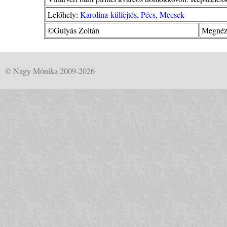
Lelőhely:
Karolina-külfejtés, Pécs, Mecsek
©Gulyás Zoltán
Megnéz
© Nagy Mónika 2009-2026