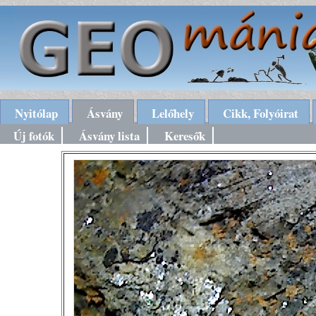
Nyitólap
Ásvány
Lelőhely
Cikk, Folyóirat
Új fotók
Ásvány lista
Keresők