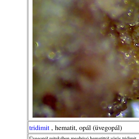
tridimit
, hematit, opál (üvegopál)
Üvegopál rejtekében megbúvó hematittól vörös tridimit.