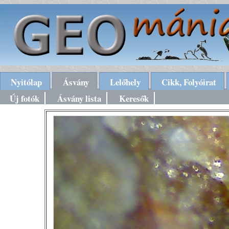
Nyitólap
Ásvány
Lelőhely
Cikk, Folyóirat
Új fotók
Ásvány lista
Keresők