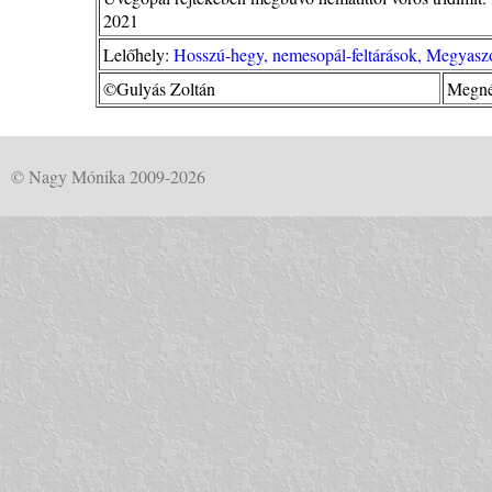
2021
Lelőhely:
Hosszú-hegy, nemesopál-feltárások, Megyasz
©Gulyás Zoltán
Megné
© Nagy Mónika 2009-2026