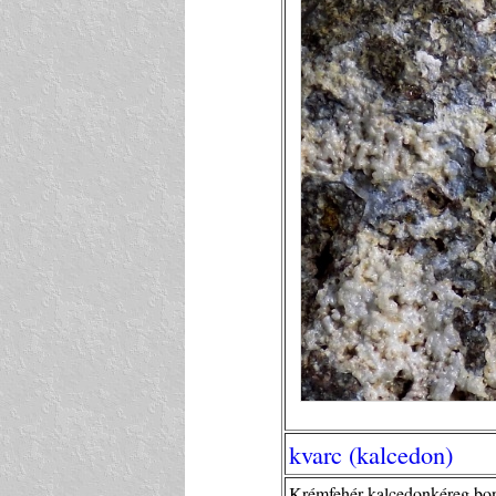
kvarc (kalcedon)
Krémfehér kalcedonkéreg bont