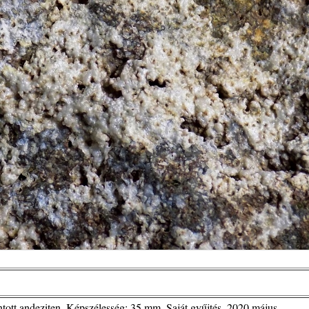
ott andeziten. Képszélesség: 35 mm. Saját gyűjtés, 2020.május.