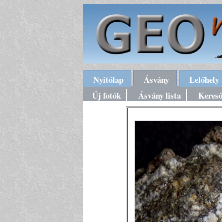
Nyitólap
Ásvány
Lelőhely
Új fotók
Ásvány lista
Keres