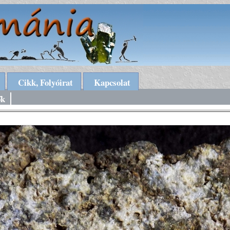
Cikk, Folyóirat
Kapcsolat
ők