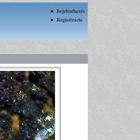
Bejelentkezés
Regisztráció