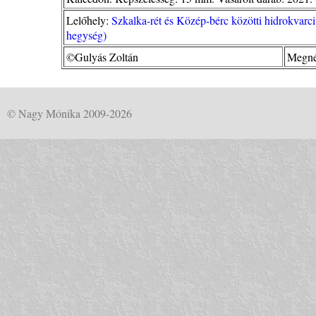
Lelőhely:
Szkalka-rét és Közép-bérc közötti hidrokvarc
hegység)
©Gulyás Zoltán
Megné
© Nagy Mónika 2009-2026