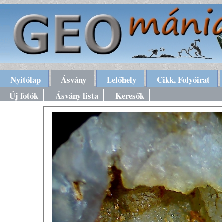
Nyitólap
Ásvány
Lelőhely
Cikk, Folyóirat
Új fotók
Ásvány lista
Keresők