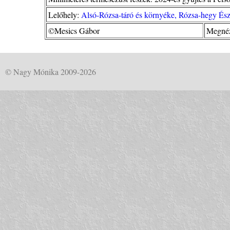
Lelőhely:
Alsó-Rózsa-táró és környéke, Rózsa-hegy És
©Mesics Gábor
Megnéz
© Nagy Mónika 2009-2026