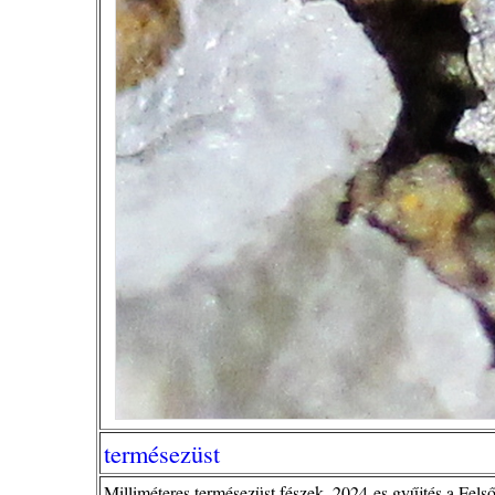
termésezüst
Milliméteres termésezüst fészek. 2024-es gyűjtés a Felső