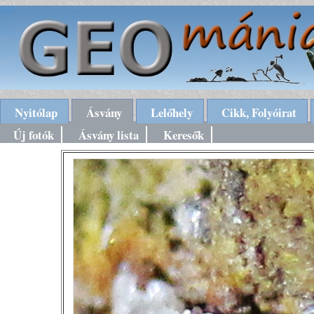
Nyitólap
Ásvány
Lelőhely
Cikk, Folyóirat
Új fotók
Ásvány lista
Keresők