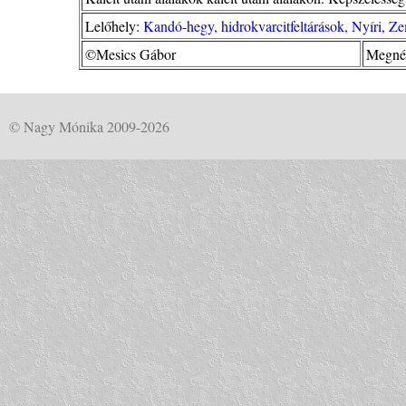
Lelőhely:
Kandó-hegy, hidrokvarcitfeltárások, Nyíri, 
©Mesics Gábor
Megnéz
© Nagy Mónika 2009-2026