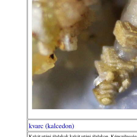
kvarc (kalcedon)
Kalcit utáni álalakok kalcit utáni álalakon. Képszéless