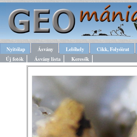
Nyitólap
Ásvány
Lelőhely
Cikk, Folyóirat
Új fotók
Ásvány lista
Keresők