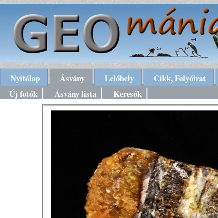
Nyitólap
Ásvány
Lelőhely
Cikk, Folyóirat
Új fotók
Ásvány lista
Keresők