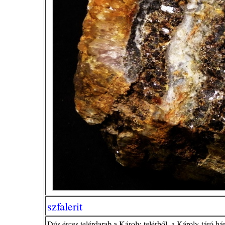
szfalerit
Dús érces telérdarab a Károly-telérből, a Károly-táró há