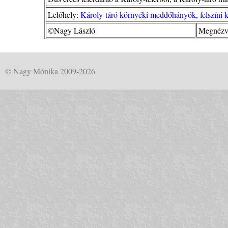
Lelőhely:
Károly-táró környéki meddőhányók, felszíni 
©Nagy László
Megnézve
© Nagy Mónika 2009-2026