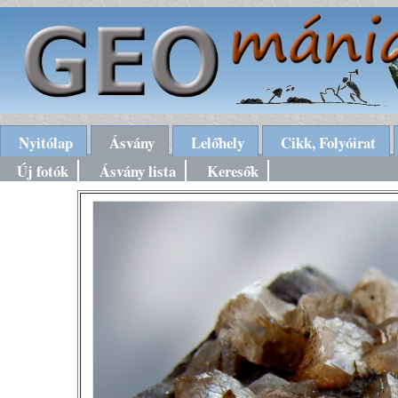
Nyitólap
Ásvány
Lelőhely
Cikk, Folyóirat
Új fotók
Ásvány lista
Keresők