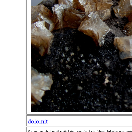
dolomit
8 mm-es dolomit szürkés-barnás kristályai fekete mangá