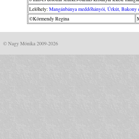
Lelőhely:
Mangánbánya meddőhányói, Úrkút, Bakony és
©Körmendy Regina
© Nagy Mónika 2009-2026