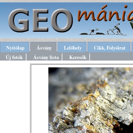
Nyitólap
Ásvány
Lelőhely
Cikk, Folyóirat
Új fotók
Ásvány lista
Keresők