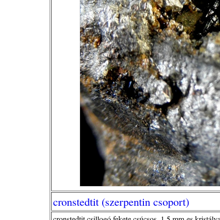
cronstedtit (szerpentin csoport)
cronstedtit csillogó fekete csúcsos, 1,5 mm-es kristály