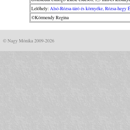
Lelőhely:
Alsó-Rózsa-táró és környéke, Rózsa-hegy 
©Körmendy Regina
© Nagy Mónika 2009-2026