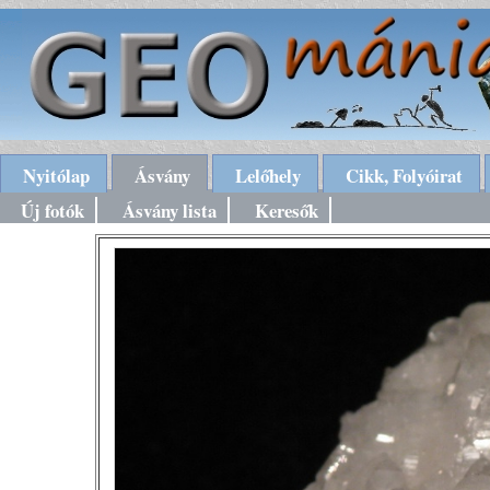
Nyitólap
Ásvány
Lelőhely
Cikk, Folyóirat
Új fotók
Ásvány lista
Keresők