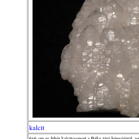
kalcit
6x6 cm-es fehér kalcitcsoport a Béke-táró hányójáról, a