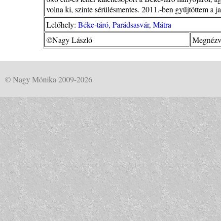
volna ki, szinte sérülésmentes. 2011.-ben gyűjtöttem a j
Lelőhely:
Béke-táró, Parádsasvár, Mátra
©Nagy László
Megnézve
© Nagy Mónika 2009-2026