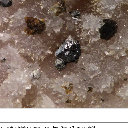
alenit kristályok ametiszten fennőve, a 2.-es szintről