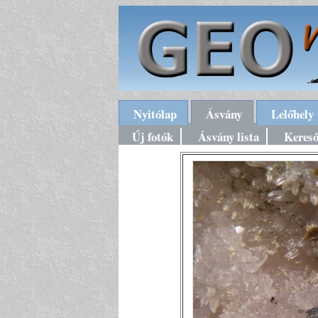
Nyitólap
Ásvány
Lelőhely
Új fotók
Ásvány lista
Keres