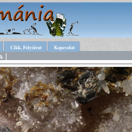
Cikk, Folyóirat
Kapcsolat
ők