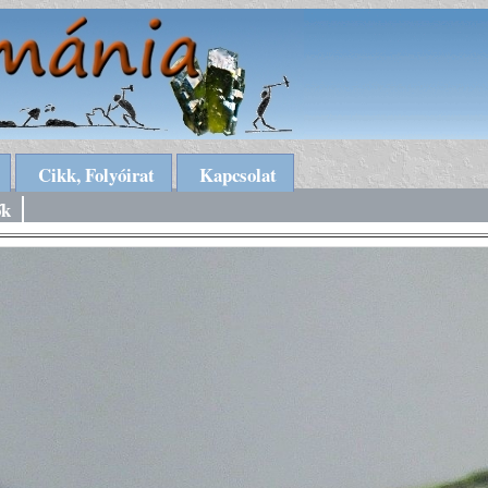
Cikk, Folyóirat
Kapcsolat
ők