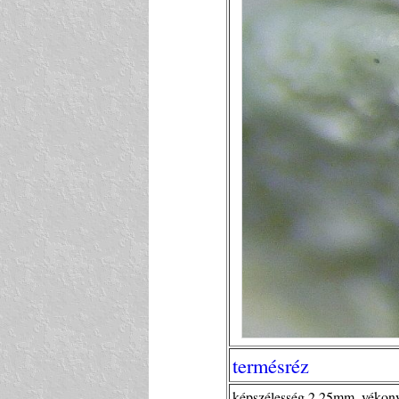
termésréz
képszélesség 2,25mm ,vékony 