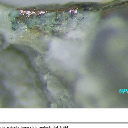
termésréz lemez kis malachittal 1994