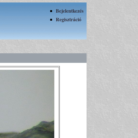
Bejelentkezés
Regisztráció