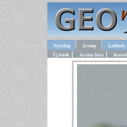
Nyitólap
Ásvány
Lelőhely
Új fotók
Ásvány lista
Keres