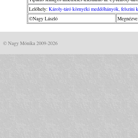
Lelőhely:
Károly-táró környéki meddőhányók, felszíni 
©Nagy László
Megnézve:
© Nagy Mónika 2009-2026