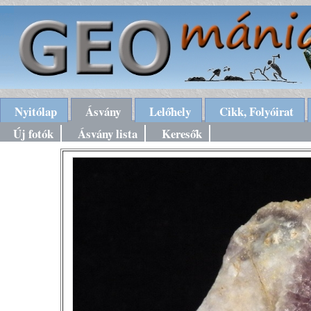
Nyitólap
Ásvány
Lelőhely
Cikk, Folyóirat
Új fotók
Ásvány lista
Keresők