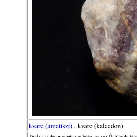
kvarc (ametiszt)
, kvarc (kalcedon)
Tipikus szalagos ametisztes telérdarab az Új-Károly-tár