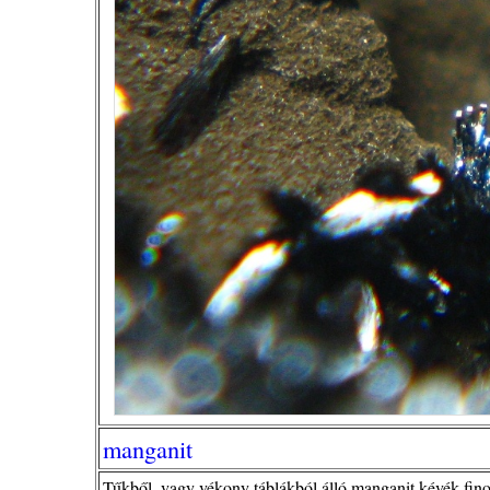
manganit
Tűkből, vagy vékony táblákból álló manganit kévék fin