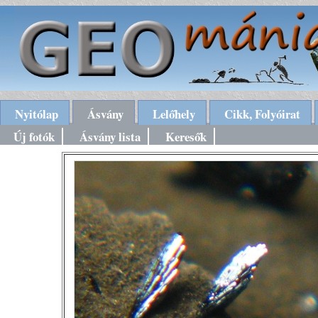
Nyitólap
Ásvány
Lelőhely
Cikk, Folyóirat
Új fotók
Ásvány lista
Keresők