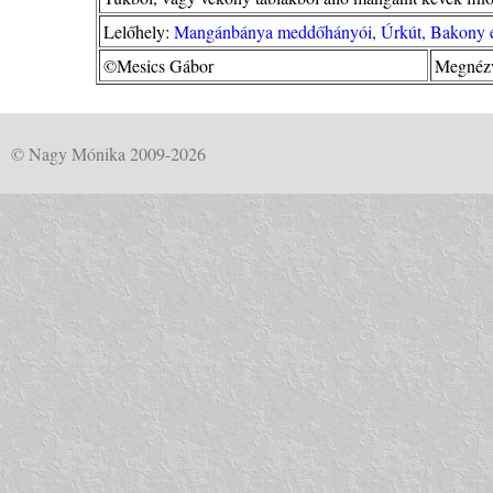
Lelőhely:
Mangánbánya meddőhányói, Úrkút, Bakony és
©Mesics Gábor
Megnézv
© Nagy Mónika 2009-2026