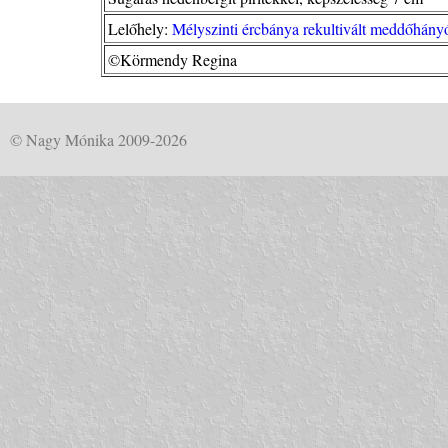
Lelőhely:
Mélyszinti ércbánya rekultivált meddőhány
©Körmendy Regina
© Nagy Mónika 2009-2026