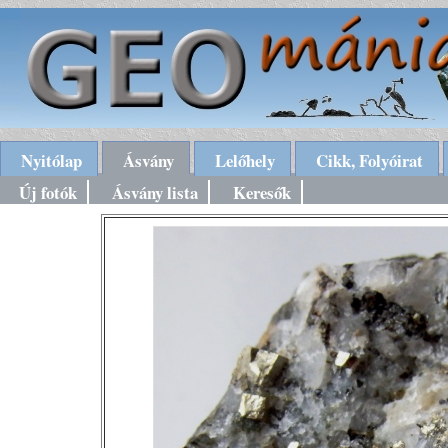
Nyitólap
Ásvány
Lelőhely
Cikk, Folyóirat
Új fotók
Ásvány lista
Keresők