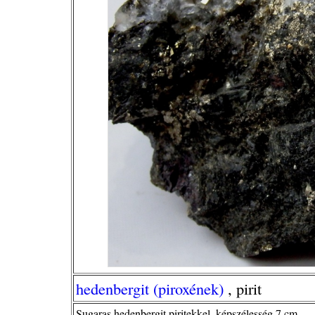
hedenbergit (piroxének)
, pirit
Sugaras hedenbergit piritekkel, képszélesség 7 cm